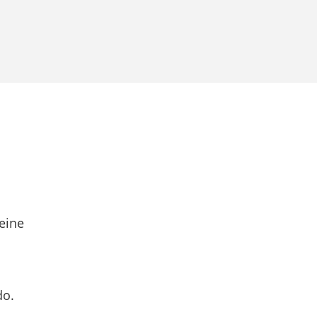
eine
do.