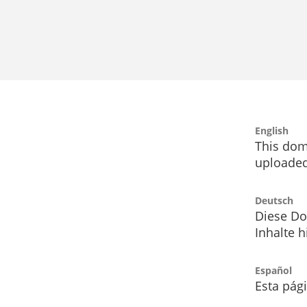
English
This dom
uploaded
Deutsch
Diese Do
Inhalte h
Español
Esta pág